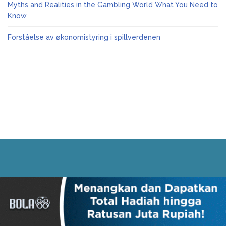
Myths and Realities in the Gambling World What You Need to
Know
Forståelse av økonomistyring i spillverdenen
Powered by
WordPress
|
Bootstrap Themes