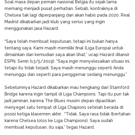
Soal masa depan pemain nasional Belgia itu sejak lama
memang menjadi pusat perhatian. Sebab, kontraknya di
Chelsea tak lagi diperpanjang dan akan habis pada 2020. Real
Madrid dikabarkan jadi klub yang serius yang ingin
menggunakan jasa Hazard.
“Saya telah membuat keputusan, tetapi ini bukan hanya
tentang saya. Kami masih memiliki final (Liga Europa) untuk
dimainkan dan kemudian saya akan lihat,” ucap Hazard dilansir
ESPN, Senin (13/5/2019). “Saya ingin menyelesaikan situasi ini,
tetapi itu tidak terjadi. Saya masih menunggu seperti Anda
menunggu dan seperti para penggemar sedang menunggu.”
Sebelumnya Hazard dikabarkan mau hengkang dari Stamford
Bridge karena ingin tampil di Liga Champions. Tapi itu pun tak
jadi jaminan, karena The Blues musim depan dipastikan
menyegel satu tempat di Liga Chapions setelah berada di
posisi ketiga klasemen akhir. “Tidak. Saya rasa tidak (bertahan
karena Chelsea lolos ke Liga Champions). Saya sudah
membuat keputusan, itu saja,” tegas Hazard.