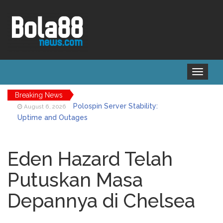
Toggle
navigation
Breaking News
Polospin Server Stability:
August 6, 2026
Uptime and Outages
Lemon Casino
August 6, 2026
Visszajelzési folyamata a rossz
Eden Hazard Telah
támogatásért
Putuskan Masa
Myths and Realities in the
August 6, 2026
Gambling World What You Need to Know
Depannya di Chelsea
Forståelse av
August 4, 2026
økonomistyring i spillverdenen