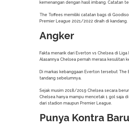
kemenangan dengan hasil imbang. Catatan ter
The Toffees memiliki catatan bags di Goodiso
Premier League 2021/2022 diraih di kandang.
Angker
Fakta menarik dari Everton vs Chelsea di Liga
Alasannya Chelsea pernah merasa kesulitan ke
Di markas kebanggaan Everton tersebut The 
tandang sebelumnya.
Sejak musim 2018/2019 Chelsea secara berurut
Chelsea hanya mampu mencetak 1 gol saja di 
dari stadion maupun Premier League.
Punya Kontra Bar