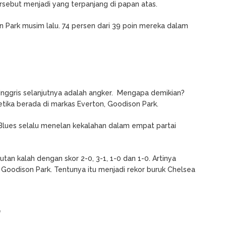
sebut menjadi yang terpanjang di papan atas.
n Park musim lalu. 74 persen dari 39 poin mereka dalam
 Inggris selanjutnya adalah angker. Mengapa demikian?
tika berada di markas Everton, Goodison Park.
Blues selalu menelan kekalahan dalam empat partai
an kalah dengan skor 2-0, 3-1, 1-0 dan 1-0. Artinya
Goodison Park. Tentunya itu menjadi rekor buruk Chelsea
u