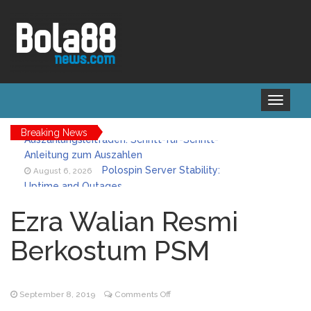
Toggle
NV Casino
August 6, 2026
navigation
Auszahlungsleitfaden: Schritt-für-Schritt-
Breaking News
Anleitung zum Auszahlen
Polospin Server Stability:
August 6, 2026
Uptime and Outages
Lemon Casino
August 6, 2026
Ezra Walian Resmi
Visszajelzési folyamata a rossz
támogatásért
Berkostum PSM
Myths and Realities in the
August 6, 2026
Gambling World What You Need to Know
Forståelse av
August 4, 2026
on
September 8, 2019
Comments Off
økonomistyring i spillverdenen
Ezra