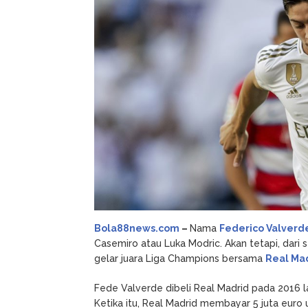
Membidik
Liga
Champions
Bersama
Real
Madrid
Bola88news.com
–
Nama
Federico Valverd
Casemiro atau Luka Modric. Akan tetapi, dari 
gelar juara Liga Champions bersama
Real Ma
Fede Valverde dibeli Real Madrid pada 2016 la
Ketika itu, Real Madrid membayar 5 juta euro