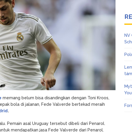
R
NV 
Sch
Pol
Lem
tám
Myt
You
e
memang belum bisa disandingkan dengan Toni Kroos,
sepak bola di jalanan, Fede Valverde bertekad meraih
For
drid
.
lu. Pemain asal Uruguay tersebut dibeli dari Penarol.
 untuk mendapatkan jasa Fede Valverde dari Penarol.