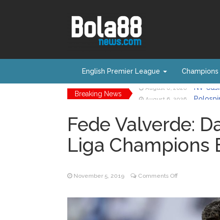
English Premier League
Champions
Breaking News
Polospi
August 6, 2026
Lemon C
August 6, 2026
Myths a
Fede Valverde: D
August 6, 2026
Forståe
August 4, 2026
Liga Champions 
Godz Cas
August 3, 2026
NV Casi
August 6, 2026
on
November 5, 2019
Comments Off
Fede
Valverde:
Dari
Jalanan