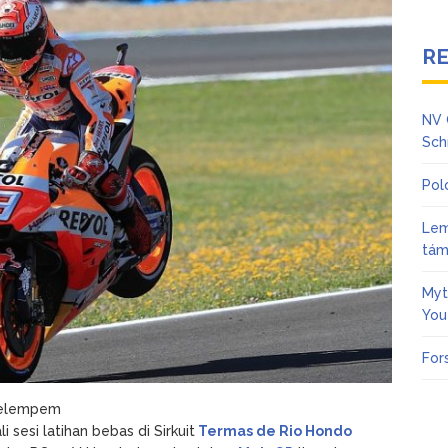
R
NV 
Sch
Pol
Lem
tám
Myt
You
For
 sesi latihan bebas di Sirkuit
Termas de Rio Hondo