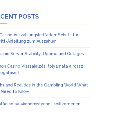
ECENT POSTS
Casino Auszahlungsleitfaden: Schritt-für-
ritt-Anleitung zum Auszahlen
ospin Server Stability: Uptime and Outages
on Casino Visszajelzési folyamata a rossz
ogatásért
hs and Realities in the Gambling World What
 Need to Know
ståelse av økonomistyring i spillverdenen