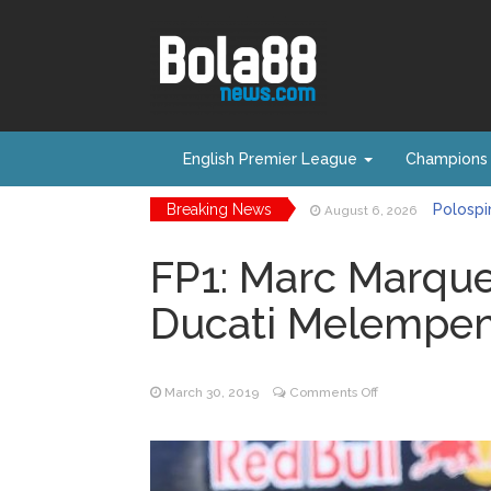
English Premier League
Champions
Breaking News
Polospi
August 6, 2026
Lemon C
August 6, 2026
Myths a
FP1: Marc Marque
August 6, 2026
Forståe
August 4, 2026
Ducati Melempe
Godz Cas
August 3, 2026
NV Casi
August 6, 2026
on
March 30, 2019
Comments Off
FP1:
Marc
Marquez
Tercepat,