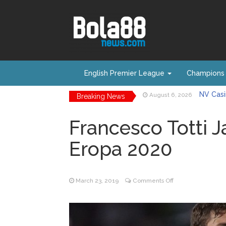
English Premier League
Champions
NV Casi
August 6, 2026
Breaking News
Polospi
August 6, 2026
Lemon C
August 6, 2026
Myths a
Francesco Totti 
August 6, 2026
Forståe
August 4, 2026
Eropa 2020
Godz Cas
August 3, 2026
NV Casi
August 6, 2026
on
March 23, 2019
Comments Off
Francesco
Totti
Jadi
Ambassador