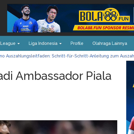
 League
Liga Indonesia
Profile
Olahraga Lainnya
no Auszahlungsleitfaden: Schritt-für-Schritt-Anleitung zum Ausza
n Server Stability: Uptime and Outages
asino Visszajelzési folyamata a rossz támogatásért
nd Realities in the Gambling World What You Need to Know
Jadi Ambassador Piala
lse av økonomistyring i spillverdenen
ino: Τα κορυφαία slots και οι δυνατότητες που αξίζει να δοκιμάσετε
no Auszahlungsleitfaden: Schritt-für-Schritt-Anleitung zum Ausza