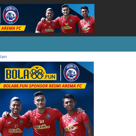
hlen
hlen