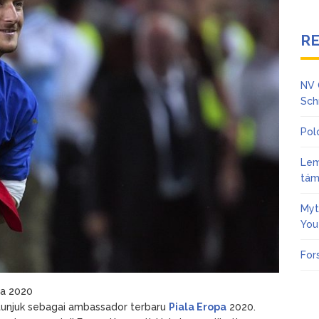
R
NV 
Sch
Pol
Lem
tám
Myt
You
For
tunjuk sebagai ambassador terbaru
Piala Eropa
2020.