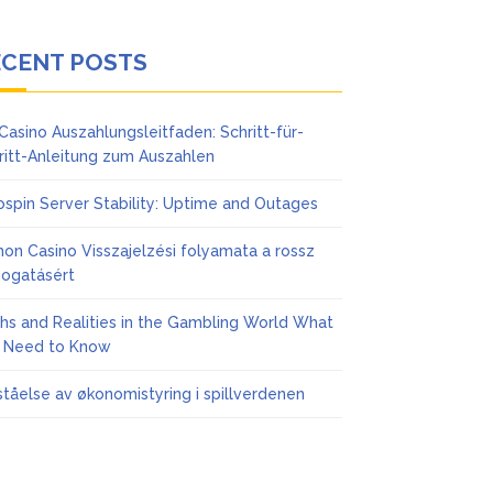
ECENT POSTS
Casino Auszahlungsleitfaden: Schritt-für-
ritt-Anleitung zum Auszahlen
ospin Server Stability: Uptime and Outages
on Casino Visszajelzési folyamata a rossz
ogatásért
hs and Realities in the Gambling World What
 Need to Know
ståelse av økonomistyring i spillverdenen