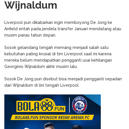
Wijnaldum
Liverpool pun dikabarkan ingin memboyong De Jong ke
Anfield entah pada jendela transfer Januari mendatang atau
musim panas tahun depan.
Sosok gelandang tengah memang menjadi salah satu
kebutuhan paling krusial di tim Liverpool saat ini karena
mereka belum mendapatkan pengganti usai kehilangan
Georginio Wijnaldum akhir musim lalu.
Sosok De Jong pun disebut bisa menjadi pengganti sepadan
dari Wijnaldum di lini tengah Liverpool.