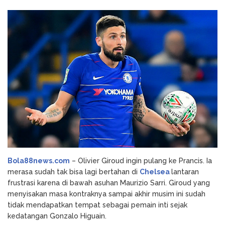
Anleitung zum Auszahlen
Olivier
Polospin Server Stability:
August 6, 2026
Giroud
Uptime and Outages
Ingin
Pulang
Lemon Casino
August 6, 2026
ke
Visszajelzési folyamata a rossz
Prancis
támogatásért
Bola88news.com
– Olivier Giroud ingin pulang ke Prancis. Ia
merasa sudah tak bisa lagi bertahan di
Chelsea
lantaran
frustrasi karena di bawah asuhan Maurizio Sarri. Giroud yang
menyisakan masa kontraknya sampai akhir musim ini sudah
tidak mendapatkan tempat sebagai pemain inti sejak
kedatangan Gonzalo Higuain.