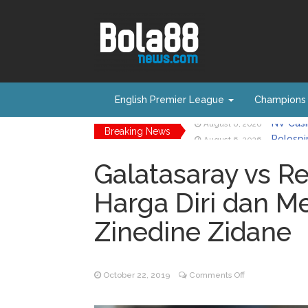
English Premier League
Champions
Breaking News
Polospi
August 6, 2026
Lemon C
August 6, 2026
Myths a
Galatasaray vs Re
August 6, 2026
Forståe
August 4, 2026
Harga Diri dan M
Godz Cas
August 3, 2026
NV Casi
August 6, 2026
Zinedine Zidane
on
October 22, 2019
Comments Off
Galatasaray
vs