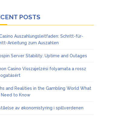
ECENT POSTS
Casino Auszahlungsleitfaden: Schritt-für-
ritt-Anleitung zum Auszahlen
ospin Server Stability: Uptime and Outages
on Casino Visszajelzési folyamata a rossz
ogatásért
hs and Realities in the Gambling World What
 Need to Know
ståelse av økonomistyring i spillverdenen