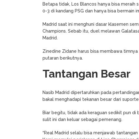
Betapa tidak, Los Blancos hanya bisa meraih 
0-3 di kandang PSG dan hanya bisa bermain 
Madrid saat ini menghuni dasar klasemen seme
Champions. Sebab itu, duel melawan Galatasar
Madrid.
Zinedine Zidane harus bisa membawa timnya 
putaran berikutnya.
Tantangan Besar
Nasib Madrid dipertaruhkan pada pertandingan 
bakal menghadapi tekanan besar dari suporte
Biar begitu, tidak ada keraguan sedikit pun d
sulit ini dan keluar sebagai pemenang.
“Real Madrid selalu bisa menjawab tantangan pa