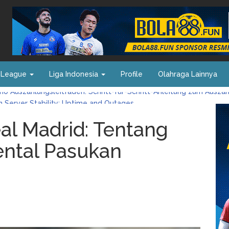
 League
Liga Indonesia
Profile
Olahraga Lainnya
n Server Stability: Uptime and Outages
asino Visszajelzési folyamata a rossz támogatásért
nd Realities in the Gambling World What You Need to Know
al Madrid: Tentang
lse av økonomistyring i spillverdenen
ental Pasukan
ino: Τα κορυφαία slots και οι δυνατότητες που αξίζει να δοκιμάσετε
no Auszahlungsleitfaden: Schritt-für-Schritt-Anleitung zum Ausza