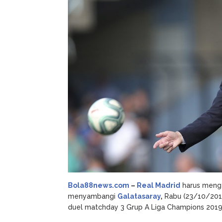
Real
Madrid:
Tentang
Harga
Diri
dan
Mental
Pasukan
Zinedine
Zidane
Bola88news.com
–
Real Madrid
harus menge
menyambangi
Galatasaray
,
Rabu (23/10/2019)
duel matchday 3 Grup A Liga Champions 2019