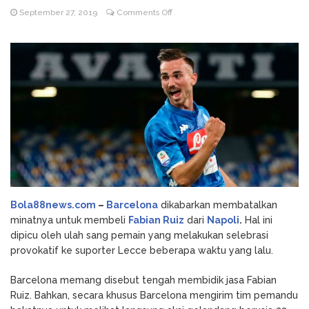
on
September 27, 2019
Comments Off
Godz Casino: Τα κορυφαία
August 3, 2026
Gara-
slots και οι δυνατότητες που αξίζει να
gara
δοκιμάσετε
Selebrasi,
NV Casino
August 6, 2026
Barcelona
Auszahlungsleitfaden: Schritt-für-Schritt-
Batal
Anleitung zum Auszahlen
Incar
Fabian
Ruiz
Bola88news.com
–
Barcelona
dikabarkan membatalkan
minatnya untuk membeli
Fabian Ruiz
dari
Napoli
.
Hal ini
dipicu oleh ulah sang pemain yang melakukan selebrasi
provokatif ke suporter Lecce beberapa waktu yang lalu.
Barcelona memang disebut tengah membidik jasa Fabian
Ruiz. Bahkan, secara khusus Barcelona mengirim tim pemandu