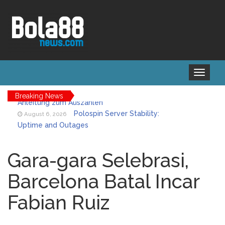
Toggle
navigation
Breaking News
Polospin Server Stability:
August 6, 2026
Uptime and Outages
Lemon Casino
August 6, 2026
Visszajelzési folyamata a rossz
Gara-gara Selebrasi,
támogatásért
Barcelona Batal Incar
Myths and Realities in the
August 6, 2026
Gambling World What You Need to Know
Fabian Ruiz
Forståelse av
August 4, 2026
økonomistyring i spillverdenen