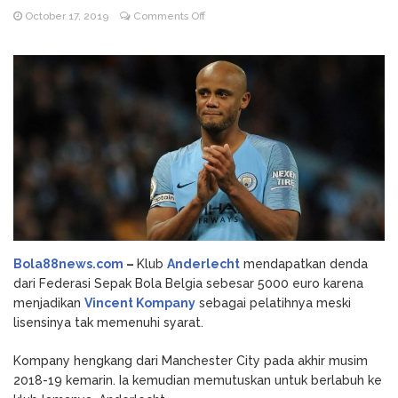
on
October 17, 2019
Comments Off
Godz Casino: Τα κορυφαία
August 3, 2026
Gara-
slots και οι δυνατότητες που αξίζει να
gara
δοκιμάσετε
Vincent
NV Casino
August 6, 2026
Kompany,
Auszahlungsleitfaden: Schritt-für-Schritt-
Anderlecht
Anleitung zum Auszahlen
Kena
Denda
Rp78
Juta
Bola88news.com
–
Klub
Anderlecht
mendapatkan denda
dari Federasi Sepak Bola Belgia sebesar 5000 euro karena
menjadikan
Vincent Kompany
sebagai pelatihnya meski
lisensinya tak memenuhi syarat.
Kompany hengkang dari Manchester City pada akhir musim
2018-19 kemarin. Ia kemudian memutuskan untuk berlabuh ke