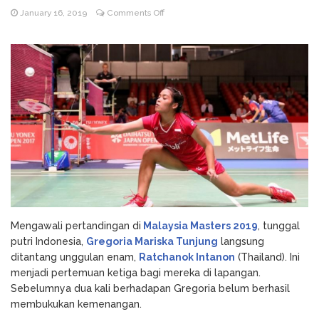
on
January 16, 2019
Comments Off
Godz Casino: Τα κορυφαία
August 3, 2026
Gregoria
slots και οι δυνατότητες που αξίζει να
Bentrok
δοκιμάσετε
Ratchanok
NV Casino
Intanon
August 6, 2026
Auszahlungsleitfaden: Schritt-für-Schritt-
di
Anleitung zum Auszahlen
Babak
Pertama
Mengawali pertandingan di
Malaysia Masters 2019
, tunggal
putri Indonesia,
Gregoria Mariska Tunjung
langsung
ditantang unggulan enam,
Ratchanok Intanon
(Thailand). Ini
menjadi pertemuan ketiga bagi mereka di lapangan.
Sebelumnya dua kali berhadapan Gregoria belum berhasil
membukukan kemenangan.