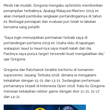
Meski tak mudah, Gregoria mengaku optimistis memberikan
penampilan terbaiknya. Apalagi Malaysia Masters 2019 ini
akan menjadi pembuka rangkaian pertandingannya di tahun
ini. Berbagai persiapan dan evaluasi pun telah ia lakukan
bersama sang pelatih.
“Saya ingin menunjukkan permainan terbaik saya di
pertandingan pertama 2019 ini. Usaha dulu di lapangan,
walaupun
head to head
-nya saya masih kalah dari dia.
Pastinya saya punya target tersendiri buat mengalahkan dia,”
ujar Gregoria.
Gregoria dan Ratchanok terakhir bertemu di turnamen
superseries Jepang Terbuka 2018, dimana ia mengalami
kekalahan dengan 15-21 dan 13-21. Sedangkan pertemuan
pertamanya terjadi di Indonesia Open 2018. Kala itu Gregoria
menelan kekalahan rubber game dengan skor 11-21, 21-17
dan 14-21.