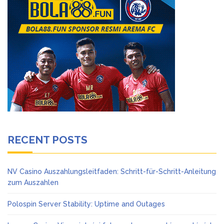
RECENT POSTS
NV Casino Auszahlungsleitfaden: Schritt-für-Schritt-Anleitung
zum Auszahlen
Polospin Server Stability: Uptime and Outages