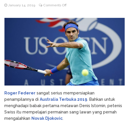
on
January 14, 2019
Comments Off
Godz Casino: Τα κορυφαία
August 3, 2026
Hadapi
slots και οι δυνατότητες που αξίζει να
Istomin,
δοκιμάσετε
Federer
NV Casino
August 6, 2026
Belajar
Auszahlungsleitfaden: Schritt-für-Schritt-
dari
Anleitung zum Auszahlen
Kekalahan
Djokovic
Roger Federer
sangat serius mempersiapkan
penampilannya di
Australia Terbuka 2019
. Bahkan untuk
menghadapi babak pertama melawan Denis Istomin, petenis
Swiss itu mempelajari permainan sang lawan yang pernah
mengalahkan
Novak Djokovic
.