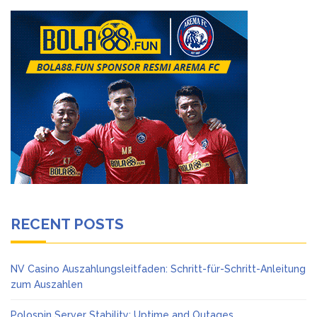
RECENT POSTS
NV Casino Auszahlungsleitfaden: Schritt-für-Schritt-Anleitung
zum Auszahlen
Polospin Server Stability: Uptime and Outages