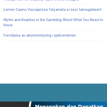
Lemon Casino Visszajelzési folyamata a rossz támogatásért
Myths and Realities in the Gambling World What You Need to
Know
Forståelse av økonomistyring i spillverdenen