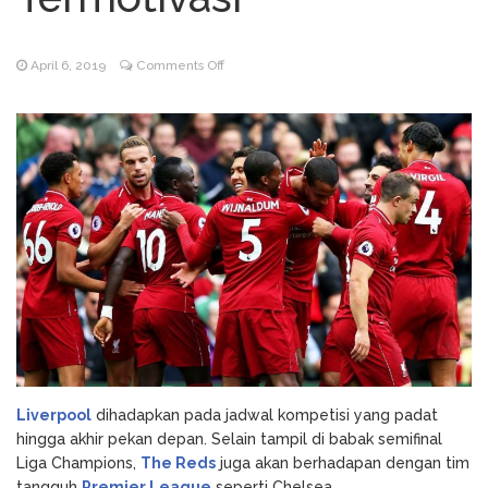
Godz Casino: Τα κορυφαία
August 3, 2026
slots και οι δυνατότητες που αξίζει να
on
April 6, 2019
Comments Off
δοκιμάσετε
Hadapi
NV Casino
Jadwal
August 6, 2026
Kompetisi
Auszahlungsleitfaden: Schritt-für-Schritt-
Padat,
Anleitung zum Auszahlen
Liverpool
Justru
Termotivasi
Liverpool
dihadapkan pada jadwal kompetisi yang padat
hingga akhir pekan depan. Selain tampil di babak semifinal
Liga Champions,
The Reds
juga akan berhadapan dengan tim
tangguh
Premier League
seperti Chelsea.