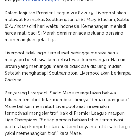
Dalam lanjutan Premier League 2018/2019, Liverpool akan
melawat ke markas Southampton di St Mary Stadium, Sabtu
(6/4/2019) dini hari waktu Indonesia. Kemenangan menjadi
harga mati bagi Si Merah demi menjaga peluang bersaing
memenangkan gelar liga.
Liverpool tidak ingin terpeleset sehingga mereka harus
menyapu bersih sisa kompetisi lewat kemenangan. Namun,
lawan yang menunggu mereka tidak bisa dibilang mudah.
Setelah menghadapi Southampton, Liverpool akan berjumpa
Chelsea.
Penyerang Liverpool, Sadio Mane mengatakan bahwa
tekanan tersebut tidak membuat timnya ‘demam panggung’.
Mane bahkan menyebut Liverpool saat ini semakin
termotivasi mengejar trofi baik di Premier League maupun
Liga Champions. “Setiap pemain bahkan lebih termotivasi
pada tahap kompetisi, karena kami hanya memiliki satu target
yakni memenangkan trofi,” kata Mane.