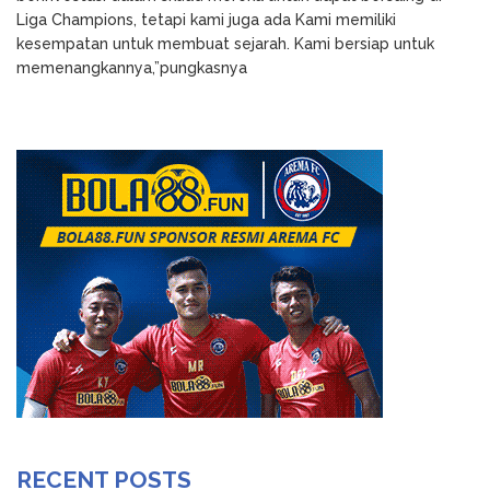
Liga Champions, tetapi kami juga ada Kami memiliki
kesempatan untuk membuat sejarah. Kami bersiap untuk
memenangkannya,”pungkasnya
RECENT POSTS