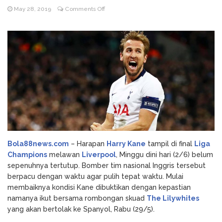
on
May 28, 2019
Comments Off
Godz Casino: Τα κορυφαία
August 3, 2026
Harry
slots και οι δυνατότητες που αξίζει να
Kane
δοκιμάσετε
Dipastikan
NV Casino
August 6, 2026
Perkuat
Auszahlungsleitfaden: Schritt-für-Schritt-
Tottenham
Anleitung zum Auszahlen
di
Final
Liga
Champions
Bola88news.com
– Harapan
Harry Kane
tampil di final
Liga
Champions
melawan
Liverpool
, Minggu dini hari (2/6) belum
sepenuhnya tertutup. Bomber tim nasional Inggris tersebut
berpacu dengan waktu agar pulih tepat waktu. Mulai
membaiknya kondisi Kane dibuktikan dengan kepastian
namanya ikut bersama rombongan skuad
The Lilywhites
yang akan bertolak ke Spanyol, Rabu (29/5).