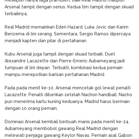
Arsenal tampil dengan serius. Kedua tim tampil dengan skuad
terbaiknya.
Real Madrid memainkan Eden Hazard, Luka Jovic dan Karim
Benzema di lini serang. Sementara, Sergio Ramos dipercaya
menjadi kapten dan pilar di pertahanan.
Kubu Arsenal juga tampil dengan skuad terbaik. Duet
Alexandre Lacazette dan Pierre-Emeric Aubameyang jadi
tumpuan di lini depan. Terbukti, kombinasi kedua pemain
mampu merepotkan barisan pertahanan Madrid.
Pada pada menit ke-10, Arsenal mencetak gol lewat penalti
Lacazette. Penalti diberikan setelah Nachon handball. Nacho
pun menerima kartu kuning keduanya. Madrid harus bermain
dengan 10 orang pemain.
Dominasi Arsenal kembali berbuah manis pada menit ke-24.
Aubameyang membobol gawang Real Madrid dengan
melewati penjaga gawang Keylor Navas. Pemain asal Gabon