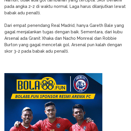
pada angka 2-2 di waktu normal. Laga harus dilanjutkan lewat
babak adu penalti.
Dari empat penendang Real Madrid, hanya Gareth Bale yang
gagal menjalankan tugas dengan baik. Sementara, dari kubu
Arsenal ada Granit Xhaka dan Nacho Monreal dan Robbie
Burton yang gagal mencetak gol. Arsenal pun kalah dengan
skor 3-2 pada babak adu penalti.