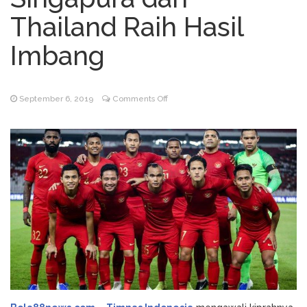
Thailand Raih Hasil
Godz Casino: Τα κορυφαία
August 3, 2026
slots και οι δυνατότητες που αξίζει να
Imbang
δοκιμάσετε
NV Casino
August 6, 2026
Auszahlungsleitfaden: Schritt-für-Schritt-
on
September 6, 2019
Anleitung zum Auszahlen
Comments Off
Hasil
Kualifikasi
Piala
Dunia
2022:
Timnas
Indonesia
Keok,
Singapura
dan
Thailand
Raih
Hasil