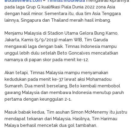
Bola88news.com
–
Timnas Indonesia
mengawali kiprahnya
Imbang
pada laga Grup G kualifikasi Piala Dunia 2022 zona Asia
dengan hasil minor. Sementara itu, dua tim Asia Tenggara
lainnya, Singapura dan Thailand meraih hasil imbang.
Menjamu Malaysia di Stadion Utama Gelora Bung Karno,
Jakarta, Kamis (5/9/2019) malam WIB, Tim Garuda
mengawali laga dengan baik. Timnas Indonesia mampu
unggul lebih dulu setelah Beto Goncalves mencatatkan
namanya di papan skor pada menit ke-12.
Akan tetapi, Timnas Malaysia mampu menyamakan
kedudukan pada menit ke-37 lewat aksi Mohamadou
Sumareh. Dua menit berselang, Beto kembali membobol
gawang Malaysia dan membawa Indonesia menutup paruh
pertama dengan keunggulan 2-1.
Masuk babak kedua, Tim asuhan Simon McMenemy itu justru
mendapat tekanan dari Malaysia. Hasilnya, Tim Harimau
Malaya berhasil mencetak dua gol tambahan.