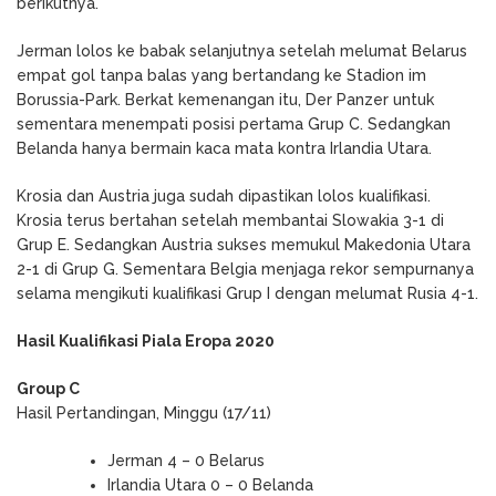
berikutnya.
Jerman lolos ke babak selanjutnya setelah melumat Belarus
empat gol tanpa balas yang bertandang ke Stadion im
Borussia-Park. Berkat kemenangan itu, Der Panzer untuk
sementara menempati posisi pertama Grup C. Sedangkan
Belanda hanya bermain kaca mata kontra Irlandia Utara.
Krosia dan Austria juga sudah dipastikan lolos kualifikasi.
Krosia terus bertahan setelah membantai Slowakia 3-1 di
Grup E. Sedangkan Austria sukses memukul Makedonia Utara
2-1 di Grup G. Sementara Belgia menjaga rekor sempurnanya
selama mengikuti kualifikasi Grup I dengan melumat Rusia 4-1.
Hasil Kualifikasi Piala Eropa 2020
Group C
Hasil Pertandingan, Minggu (17/11)
Jerman 4 – 0 Belarus
Irlandia Utara 0 – 0 Belanda