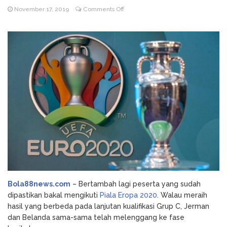
on
November 17, 2019
Comments Off
Godz Casino: Τα κορυφαία
August 3, 2026
Hasil
slots και οι δυνατότητες που αξίζει να
Kualifikasi
δοκιμάσετε
Piala
NV Casino
August 6, 2026
Eropa
Auszahlungsleitfaden: Schritt-für-Schritt-
2020,
Anleitung zum Auszahlen
Minggu
(17/11/2019)
Bola88news.com
– Bertambah lagi peserta yang sudah
dipastikan bakal mengikuti
Piala Eropa 2020
. Walau meraih
hasil yang berbeda pada lanjutan kualifikasi Grup C, Jerman
dan Belanda sama-sama telah melenggang ke fase