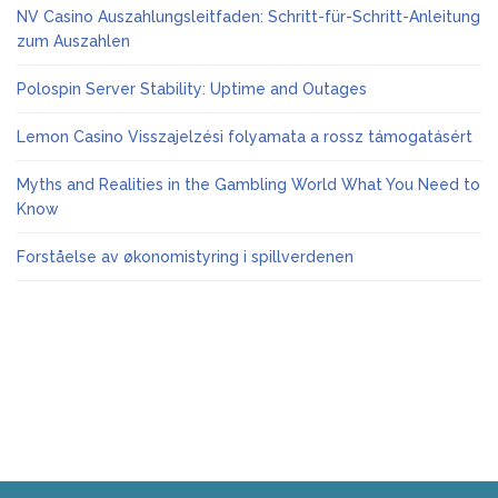
NV Casino Auszahlungsleitfaden: Schritt-für-Schritt-Anleitung
zum Auszahlen
Polospin Server Stability: Uptime and Outages
Lemon Casino Visszajelzési folyamata a rossz támogatásért
Myths and Realities in the Gambling World What You Need to
Know
Forståelse av økonomistyring i spillverdenen