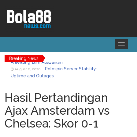
Toggle
navigation
Breaking News
Polospin Server Stability:
August 6, 2026
Uptime and Outages
Lemon Casino
August 6, 2026
Visszajelzési folyamata a rossz
Hasil Pertandingan
támogatásért
Ajax Amsterdam vs
Myths and Realities in the
August 6, 2026
Gambling World What You Need to Know
Chelsea: Skor 0-1
Forståelse av
August 4, 2026
økonomistyring i spillverdenen