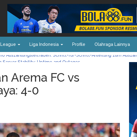
 League
Liga Indonesia
Profile
Olahraga Lainnya
n Server Stability: Uptime and Outages
asino Visszajelzési folyamata a rossz támogatásért
nd Realities in the Gambling World What You Need to Know
an Arema FC vs
lse av økonomistyring i spillverdenen
ya: 4-0
ino: Τα κορυφαία slots και οι δυνατότητες που αξίζει να δοκιμάσετε
no Auszahlungsleitfaden: Schritt-für-Schritt-Anleitung zum Ausza