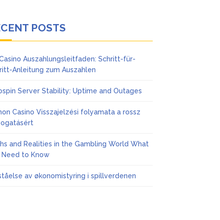
ECENT POSTS
Casino Auszahlungsleitfaden: Schritt-für-
ritt-Anleitung zum Auszahlen
ospin Server Stability: Uptime and Outages
on Casino Visszajelzési folyamata a rossz
ogatásért
hs and Realities in the Gambling World What
 Need to Know
ståelse av økonomistyring i spillverdenen