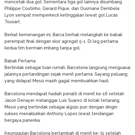
mencetak dua gol. Sementara tiga gol lainnya disumbang
Philippe Coutinho, Gerard Pique, dan Ousmane Dembele.
Lyon sempat memperkecil ketinggalan lewat gol Lucas
Tousart.
Berkat kemenangan ini, Barca berhak melangkah ke babak
perempat final dengan skor agregat 5-1. Di leg pertama
kedua tim bermain imbang tanpa gol.
Babak Pertama
Bertindak sebagai tuan rumah, Barcelona langsung menguasai
jalannya pertandingan sejak menit pertama. Sayang peluang
yang didapat Messi masih gagal membuahkan hasil.
Barcelona mendapat hadiah penalti di menit ke-16 setelah
Jason Denayer melanggar Luis Suarez di kotak terlarang.
Messi yang bertindak sebagai algojo pun dengan dingin
sukses menaklukkan Anthony Lopes lewat tendangan
bergaya panenka.
Keunggulan Barcelona bertambah di menit ke-31 setelah