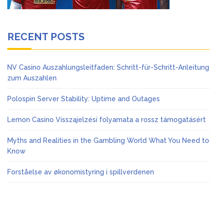
RECENT POSTS
NV Casino Auszahlungsleitfaden: Schritt-für-Schritt-Anleitung
zum Auszahlen
Polospin Server Stability: Uptime and Outages
Lemon Casino Visszajelzési folyamata a rossz támogatásért
Myths and Realities in the Gambling World What You Need to
Know
Forståelse av økonomistyring i spillverdenen