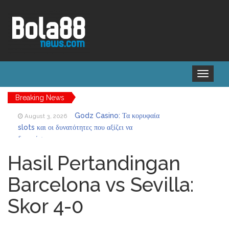
Toggle
navigation
Breaking News
Godz Casino: Τα κορυφαία
August 3, 2026
slots και οι δυνατότητες που αξίζει να
δοκιμάσετε
Πώς να ξεκινήσετε στο
August 3, 2026
BetScore Ελλάδα: Οδηγός για νέους παίκτες
Hasil Pertandingan
Barcelona vs Sevilla:
Lizaroguide iDEAL for
August 3, 2026
Dutch Players
Skor 4-0
Lizarobonus Jacks or
August 3, 2026
Better Strategy