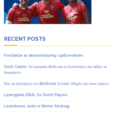
RECENT POSTS
Forståelse av økonomistyring i spillverdenen
Godz Casino: Τα κορυφαία slots και οι δυνατότητες που αξίζει να
δοκιμάσετε
Πώς να ξεκινήσετε στο BetScore Ελλάδα: Οδηγός για νέους παίκτες
Lizaroguide iDEAL for Dutch Players
Lizarobonus Jacks or Better Strategy