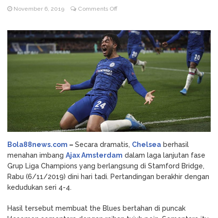
on
November 6, 2019
Comments Off
Godz Casino: Τα κορυφαία
August 3, 2026
Hasil
slots και οι δυνατότητες που αξίζει να
Pertandingan
δοκιμάσετε
Chelsea
NV Casino
August 6, 2026
vs
Auszahlungsleitfaden: Schritt-für-Schritt-
Ajax
Anleitung zum Auszahlen
Amsterdam:
Skor
4-
4
Bola88news.com
–
Secara dramatis,
Chelsea
berhasil
menahan imbang
Ajax Amsterdam
dalam laga lanjutan fase
Grup Liga Champions yang berlangsung di Stamford Bridge,
Rabu (6/11/2019) dini hari tadi. Pertandingan berakhir dengan
kedudukan seri 4-4.
Hasil tersebut membuat the Blues bertahan di puncak