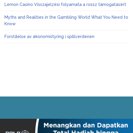
Lemon Casino Visszajelzési folyamata a rossz támogatásért
Myths and Realities in the Gambling World What You Need to
Know
Forståelse av økonomistyring i spillverdenen