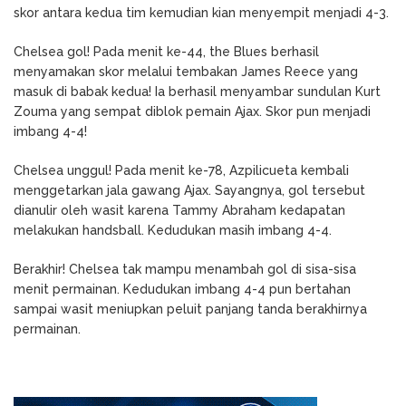
skor antara kedua tim kemudian kian menyempit menjadi 4-3.
Chelsea gol! Pada menit ke-44, the Blues berhasil
menyamakan skor melalui tembakan James Reece yang
masuk di babak kedua! Ia berhasil menyambar sundulan Kurt
Zouma yang sempat diblok pemain Ajax. Skor pun menjadi
imbang 4-4!
Chelsea unggul! Pada menit ke-78, Azpilicueta kembali
menggetarkan jala gawang Ajax. Sayangnya, gol tersebut
dianulir oleh wasit karena Tammy Abraham kedapatan
melakukan handsball. Kedudukan masih imbang 4-4.
Berakhir! Chelsea tak mampu menambah gol di sisa-sisa
menit permainan. Kedudukan imbang 4-4 pun bertahan
sampai wasit meniupkan peluit panjang tanda berakhirnya
permainan.