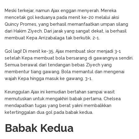
Meski terkejar, namun Ajax enggan menyerah. Mereka
mencetak gol keduanya pada menit ke-20 melalui aksi
Quincy Promes, yang berhasil memanfaatkan umpan silang
dari Hakim Ziyech. Dari jarak yang sangat dekat, ia berhasil
membuat Kepa Arrizabalaga tak berkutik. 2-1.
Gol lagi! Di menit ke-35, Ajax membuat skor menjadi 3-1
setelah Kepa membuat bola bersarang di gawangnya sendiri.
Semua berawal dari tendangan bebas Ziyech yang
membentur tiang gawang. Bola memantul dan mengenai
wajah Kepa hingga masuk ke gawang. 3-1.
Keunggulan Ajax ini kemudian bertahan sampai wasit
memutuskan untuk mengakhiri babak pertama. Chelsea
mendapatkan tugas yang berat yakni membalikkan
ketertinggalan dua gol pada babak kedua.
Babak Kedua