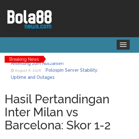
Toggle
navigation
Breaking News
Polospin Server Stability:
August 6, 2026
Uptime and Outages
Lemon Casino
August 6, 2026
Visszajelzési folyamata a rossz
Hasil Pertandingan
támogatásért
Inter Milan vs
Myths and Realities in the
August 6, 2026
Gambling World What You Need to Know
Barcelona: Skor 1-2
Forståelse av
August 4, 2026
økonomistyring i spillverdenen