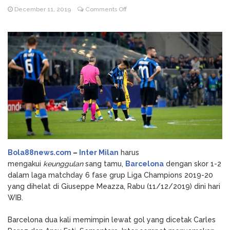
on
December 11, 2019
Comments Off
Godz Casino: Τα κορυφαία
August 3, 2026
Hasil
slots και οι δυνατότητες που αξίζει να
Pertandingan
δοκιμάσετε
Inter
NV Casino
August 6, 2026
Milan
Auszahlungsleitfaden: Schritt-für-Schritt-
vs
Anleitung zum Auszahlen
Barcelona:
Skor
1-
2
Bola88news.com
–
Inter Milan
harus
mengakui
keunggulan
sang tamu,
Barcelona
dengan skor 1-2
dalam laga matchday 6 fase grup Liga Champions 2019-20
yang dihelat di Giuseppe Meazza, Rabu (11/12/2019) dini hari
WIB.
Barcelona dua kali memimpin lewat gol yang dicetak Carles