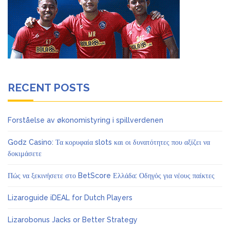
RECENT POSTS
Forståelse av økonomistyring i spillverdenen
Godz Casino: Τα κορυφαία slots και οι δυνατότητες που αξίζει να
δοκιμάσετε
Πώς να ξεκινήσετε στο BetScore Ελλάδα: Οδηγός για νέους παίκτες
Lizaroguide iDEAL for Dutch Players
Lizarobonus Jacks or Better Strategy