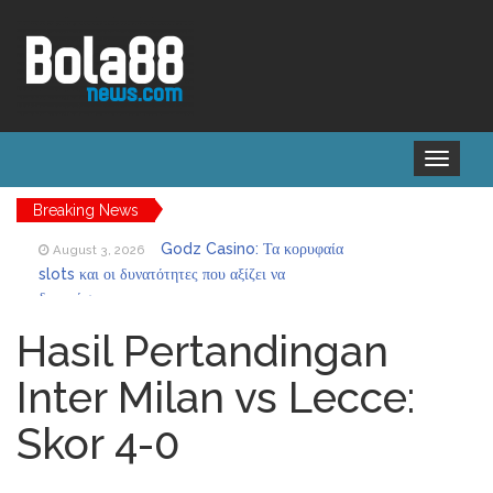
Toggle
navigation
Breaking News
Godz Casino: Τα κορυφαία
August 3, 2026
slots και οι δυνατότητες που αξίζει να
δοκιμάσετε
Πώς να ξεκινήσετε στο
August 3, 2026
BetScore Ελλάδα: Οδηγός για νέους παίκτες
Hasil Pertandingan
Inter Milan vs Lecce:
Lizaroguide iDEAL for
August 3, 2026
Dutch Players
Skor 4-0
Lizarobonus Jacks or
August 3, 2026
Better Strategy