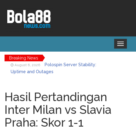
Toggle
navigation
Breaking News
Polospin Server Stability:
August 6, 2026
Uptime and Outages
Lemon Casino
August 6, 2026
Visszajelzési folyamata a rossz
Hasil Pertandingan
támogatásért
Inter Milan vs Slavia
Myths and Realities in the
August 6, 2026
Gambling World What You Need to Know
Praha: Skor 1-1
Forståelse av
August 4, 2026
økonomistyring i spillverdenen