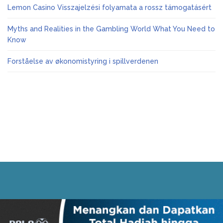
Lemon Casino Visszajelzési folyamata a rossz támogatásért
Myths and Realities in the Gambling World What You Need to
Know
Forståelse av økonomistyring i spillverdenen