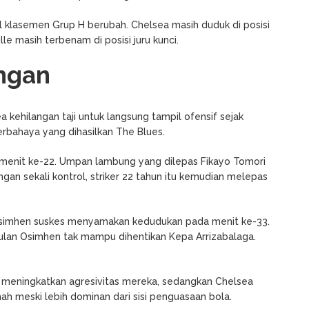
el klasemen Grup H berubah. Chelsea masih duduk di posisi
le masih terbenam di posisi juru kunci.
ngan
kehilangan taji untuk langsung tampil ofensif sejak
rbahaya yang dihasilkan The Blues.
enit ke-22. Umpan lambung yang dilepas Fikayo Tomori
ngan sekali kontrol, striker 22 tahun itu kemudian melepas
a, Osimhen suskes menyamakan kedudukan pada menit ke-33.
lan Osimhen tak mampu dihentikan Kepa Arrizabalaga.
uk meningkatkan agresivitas mereka, sedangkan Chelsea
 meski lebih dominan dari sisi penguasaan bola.