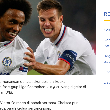
R
For
God
που 
Πώς
νέου
Liz
emenangan dengan skor tipis 2-1 ketika
Liz
fase grup Liga Champions 2019-20 yang digelar di
ari WIB.
ictor Osimhen di babak pertama. Chelsea pun
ada paruh kedua pertandingan.