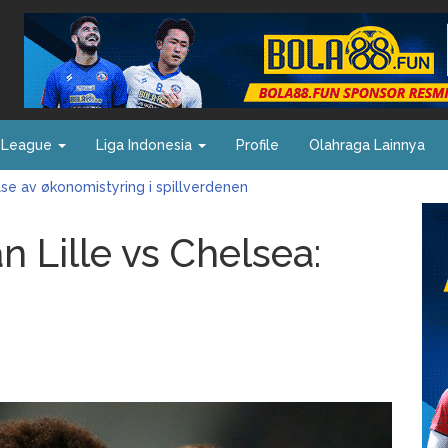
 League
Liga Indonesia
Profile
Olahraga Lainnya
lse av økonomistyring i spillverdenen
ino: Τα κορυφαία slots και οι δυνατότητες που αξίζει να δοκιμάσετε
εκινήσετε στο BetScore Ελλάδα: Οδηγός για νέους παίκτες
uide iDEAL for Dutch Players
n Lille vs Chelsea:
onus Jacks or Better Strategy
Casino Login Loop Problem
lse av økonomistyring i spillverdenen