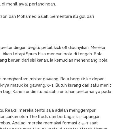
 di menit awal pertandingan.
erson dan Mohamed Salah. Sementara itu gol dari
ertandingan begitu peluit kick off dibunyikan. Mereka
Akan tetapi Spurs bisa mencuri bola di tengah. Bola
g berlari dari sisi kanan. Ia kemudian menendang bola
 menghantam mistar gawang. Bola bergulir ke depan
ya masuk ke gawang. 0-1. Butuh kurang dari satu menit
an bagi Kane sendiri itu adalah sentuhan pertamanya pada
itu. Reaksi mereka tentu saja adalah menggempur
ancarkan oleh The Reds dari berbagai sisi lapangan.
bus. Apalagi mereka memakai formasi 4-5-1 saat