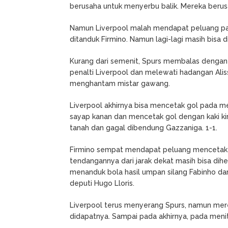
berusaha untuk menyerbu balik. Mereka berus
Namun Liverpool malah mendapat peluang pad
ditanduk Firmino. Namun lagi-lagi masih bisa 
Kurang dari semenit, Spurs membalas dengan s
penalti Liverpool dan melewati hadangan Alis
menghantam mistar gawang.
Liverpool akhirnya bisa mencetak gol pada me
sayap kanan dan mencetak gol dengan kaki ki
tanah dan gagal dibendung Gazzaniga. 1-1.
Firmino sempat mendapat peluang mencetak go
tendangannya dari jarak dekat masih bisa dih
menanduk bola hasil umpan silang Fabinho dari
deputi Hugo Lloris.
Liverpool terus menyerang Spurs, namun me
didapatnya. Sampai pada akhirnya, pada menit 