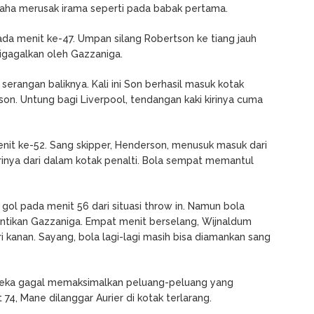
aha merusak irama seperti pada babak pertama.
a menit ke-47. Umpan silang Robertson ke tiang jauh
digagalkan oleh Gazzaniga.
erangan baliknya. Kali ini Son berhasil masuk kotak
son. Untung bagi Liverpool, tendangan kaki kirinya cuma
nit ke-52. Sang skipper, Henderson, menusuk masuk dari
rinya dari dalam kotak penalti. Bola sempat memantul
l pada menit 56 dari situasi throw in. Namun bola
entikan Gazzaniga. Empat menit berselang, Wijnaldum
 kanan. Sayang, bola lagi-lagi masih bisa diamankan sang
reka gagal memaksimalkan peluang-peluang yang
74, Mane dilanggar Aurier di kotak terlarang.