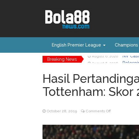
English Premier League
Champions
Breaking News
Polospi
August 6, 2026
Lemon C
August 6, 2026
Myths a
Hasil Pertandinga
August 6, 2026
Forståe
August 4, 2026
Tottenham: Skor 
Godz Cas
August 3, 2026
NV Casi
August 6, 2026
on
October 28, 2019
Comments Off
Hasil
Pertandingan
Liverpool
vs