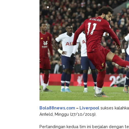
Tottenham:
Skor
2-
1
Bola88news.com
–
Liverpool
sukses kalahk
Anfield, Minggu (27/10/2019).
Pertandingan kedua tim ini berjalan dengan te