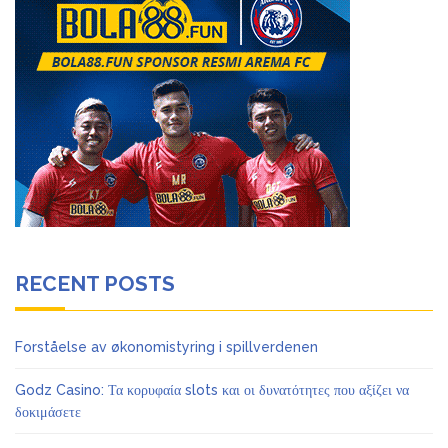
RECENT POSTS
Forståelse av økonomistyring i spillverdenen
Godz Casino: Τα κορυφαία slots και οι δυνατότητες που αξίζει να
δοκιμάσετε