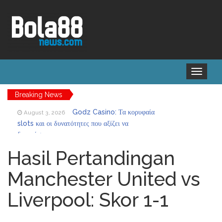
Toggle
navigation
Breaking News
Godz Casino: Τα κορυφαία
August 3, 2026
slots και οι δυνατότητες που αξίζει να
δοκιμάσετε
Πώς να ξεκινήσετε στο
August 3, 2026
BetScore Ελλάδα: Οδηγός για νέους παίκτες
Hasil Pertandingan
Manchester United vs
Lizaroguide iDEAL for
August 3, 2026
Dutch Players
Liverpool: Skor 1-1
Lizarobonus Jacks or
August 3, 2026
Better Strategy