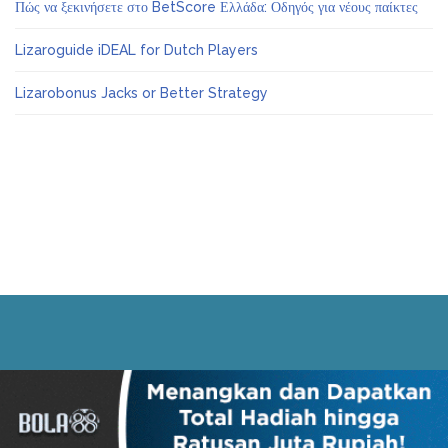
Πώς να ξεκινήσετε στο BetScore Ελλάδα: Οδηγός για νέους παίκτες
Lizaroguide iDEAL for Dutch Players
Lizarobonus Jacks or Better Strategy
Powered by
WordPress
|
Bootstrap Themes