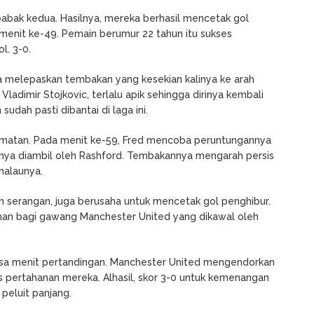
abak kedua. Hasilnya, mereka berhasil mencetak gol
menit ke-49. Pemain berumur 22 tahun itu sukses
l. 3-0.
a melepaskan tembakan yang kesekian kalinya ke arah
ladimir Stojkovic, terlalu apik sehingga dirinya kembali
udah pasti dibantai di laga ini.
amatan. Pada menit ke-59, Fred mencoba peruntungannya
anya diambil oleh Rashford. Tembakannya mengarah persis
halaunya.
n serangan, juga berusaha untuk mencetak gol penghibur.
an bagi gawang Manchester United yang dikawal oleh
-sisa menit pertandingan. Manchester United mengendorkan
 pertahanan mereka. Alhasil, skor 3-0 untuk kemenangan
peluit panjang.