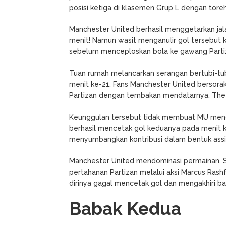
posisi ketiga di klasemen Grup L dengan tor
Manchester United berhasil menggetarkan jala
menit! Namun wasit menganulir gol tersebut k
sebelum menceploskan bola ke gawang Parti
Tuan rumah melancarkan serangan bertubi-tub
menit ke-21. Fans Manchester United berso
Partizan dengan tembakan mendatarnya. The 
Keunggulan tersebut tidak membuat MU meng
berhasil mencetak gol keduanya pada menit k
menyumbangkan kontribusi dalam bentuk assist
Manchester United mendominasi permainan. 
pertahanan Partizan melalui aksi Marcus Rash
dirinya gagal mencetak gol dan mengakhiri b
Babak Kedua