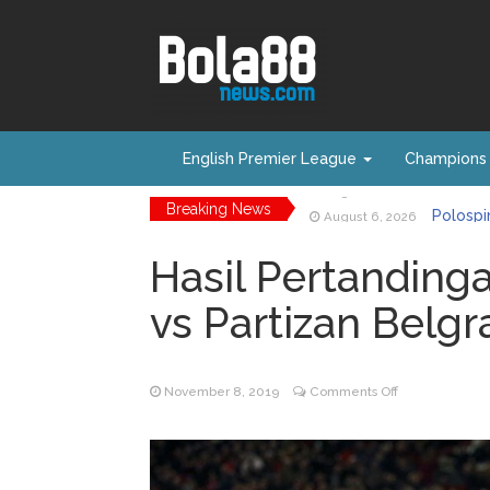
English Premier League
Champions
Breaking News
Polospi
August 6, 2026
Lemon C
August 6, 2026
Myths a
Hasil Pertanding
August 6, 2026
Forståe
August 4, 2026
vs Partizan Belgr
Godz Cas
August 3, 2026
NV Casi
August 6, 2026
on
November 8, 2019
Comments Off
Hasil
Pertandingan
Manchester
United