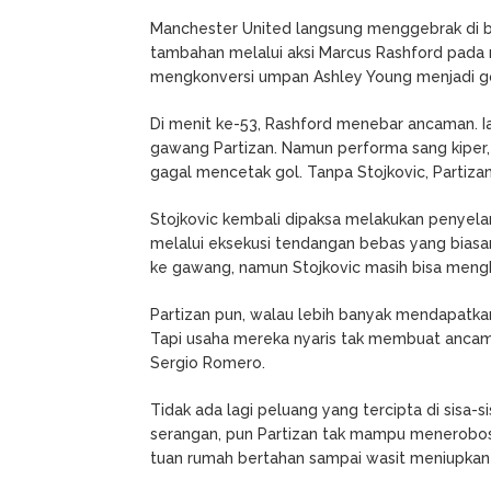
Manchester United langsung menggebrak di b
tambahan melalui aksi Marcus Rashford pada 
mengkonversi umpan Ashley Young menjadi go
Di menit ke-53, Rashford menebar ancaman. I
gawang Partizan. Namun performa sang kiper, V
gagal mencetak gol. Tanpa Stojkovic, Partizan s
Stojkovic kembali dipaksa melakukan penyel
melalui eksekusi tendangan bebas yang bias
ke gawang, namun Stojkovic masih bisa meng
Partizan pun, walau lebih banyak mendapatka
Tapi usaha mereka nyaris tak membuat ancam
Sergio Romero.
Tidak ada lagi peluang yang tercipta di sisa
serangan, pun Partizan tak mampu menerobos
tuan rumah bertahan sampai wasit meniupkan 