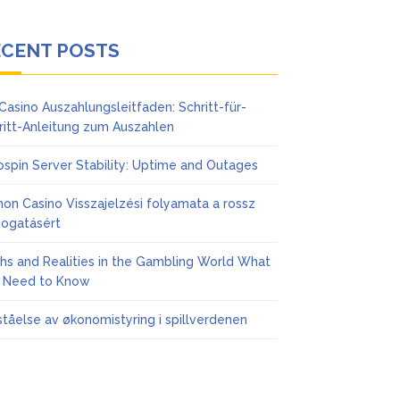
ECENT POSTS
Casino Auszahlungsleitfaden: Schritt-für-
ritt-Anleitung zum Auszahlen
ospin Server Stability: Uptime and Outages
on Casino Visszajelzési folyamata a rossz
ogatásért
hs and Realities in the Gambling World What
 Need to Know
ståelse av økonomistyring i spillverdenen