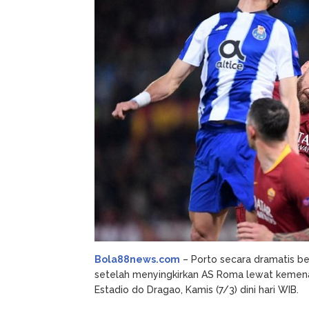
AS
Roma:
Skor
3-
1
Bola88news.com
– Porto secara dramatis ber
setelah menyingkirkan AS Roma lewat kemena
Estadio do Dragao, Kamis (7/3) dini hari WIB.