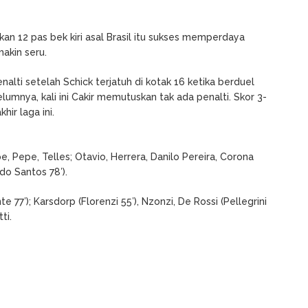
an 12 pas bek kiri asal Brasil itu sukses memperdaya
akin seru.
alti setelah Schick terjatuh di kotak 16 ketika berduel
nya, kali ini Cakir memutuskan tak ada penalti. Skor 3-
ir laga ini.
lipe, Pepe, Telles; Otavio, Herrera, Danilo Pereira, Corona
do Santos 78′).
 77′); Karsdorp (Florenzi 55′), Nzonzi, De Rossi (Pellegrini
ti.