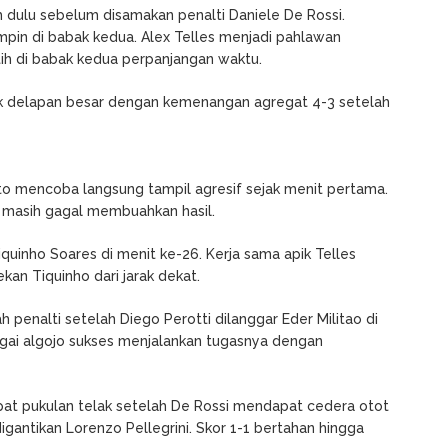
dulu sebelum disamakan penalti Daniele De Rossi.
n di babak kedua. Alex Telles menjadi pahlawan
tih di babak kedua perpanjangan waktu.
ak delapan besar dengan kemenangan agregat 4-3 setelah
to mencoba langsung tampil agresif sejak menit pertama.
 masih gagal membuahkan hasil.
quinho Soares di menit ke-26. Kerja sama apik Telles
ekan Tiquinho dari jarak dekat.
enalti setelah Diego Perotti dilanggar Eder Militao di
agai algojo sukses menjalankan tugasnya dengan
at pukulan telak setelah De Rossi mendapat cedera otot
igantikan Lorenzo Pellegrini. Skor 1-1 bertahan hingga