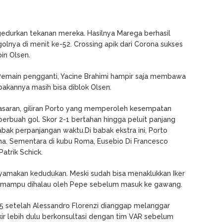
gedurkan tekanan mereka. Hasilnya Marega berhasil
nya di menit ke-52. Crossing apik dari Corona sukses
in Olsen.
Pemain pengganti, Yacine Brahimi hampir saja membawa
kannya masih bisa diblok Olsen.
sasaran, giliran Porto yang memperoleh kesempatan
buah gol. Skor 2-1 bertahan hingga peluit panjang
abak perpanjangan waktu.Di babak ekstra ini, Porto
 Sementara di kubu Roma, Eusebio Di Francesco
trik Schick.
makan kedudukan. Meski sudah bisa menaklukkan Iker
ih mampu dihalau oleh Pepe sebelum masuk ke gawang.
15 setelah Alessandro Florenzi dianggap melanggar
kir lebih dulu berkonsultasi dengan tim VAR sebelum