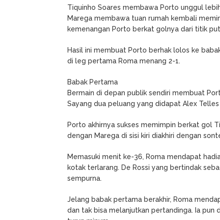
Tiquinho Soares membawa Porto unggul lebih 
Marega membawa tuan rumah kembali memimpi
kemenangan Porto berkat golnya dari titik pu
Hasil ini membuat Porto berhak lolos ke bab
di leg pertama Roma menang 2-1.
Babak Pertama
Bermain di depan publik sendiri membuat Por
Sayang dua peluang yang didapat Alex Telles
Porto akhirnya sukses memimpin berkat gol Ti
dengan Marega di sisi kiri diakhiri dengan sont
Memasuki menit ke-36, Roma mendapat hadiah p
kotak terlarang. De Rossi yang bertindak seb
sempurna.
Jelang babak pertama berakhir, Roma mendap
dan tak bisa melanjutkan pertandinga. Ia pun d