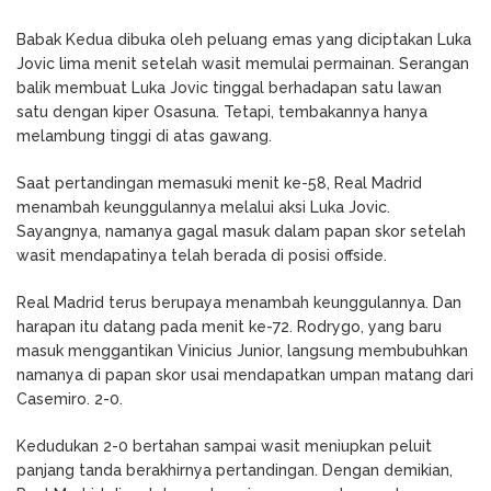
Babak Kedua dibuka oleh peluang emas yang diciptakan Luka
Jovic lima menit setelah wasit memulai permainan. Serangan
balik membuat Luka Jovic tinggal berhadapan satu lawan
satu dengan kiper Osasuna. Tetapi, tembakannya hanya
melambung tinggi di atas gawang.
Saat pertandingan memasuki menit ke-58, Real Madrid
menambah keunggulannya melalui aksi Luka Jovic.
Sayangnya, namanya gagal masuk dalam papan skor setelah
wasit mendapatinya telah berada di posisi offside.
Real Madrid terus berupaya menambah keunggulannya. Dan
harapan itu datang pada menit ke-72. Rodrygo, yang baru
masuk menggantikan Vinicius Junior, langsung membubuhkan
namanya di papan skor usai mendapatkan umpan matang dari
Casemiro. 2-0.
Kedudukan 2-0 bertahan sampai wasit meniupkan peluit
panjang tanda berakhirnya pertandingan. Dengan demikian,