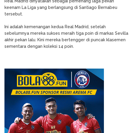
Real Madrid dinyatakan sebagai pemenang laga pekan
keenam La Liga yang berlangsung di Santiago Bernabeu
tersebut.
Ini adalah kemenangan kedua Real Madrid, setelah
sebelumnya mereka sukses meraih tiga poin di markas Sevilla
akhir pekan lalu. Kini mereka bertengger di puncak klasemen
sementara dengan koleksi 14 poin.