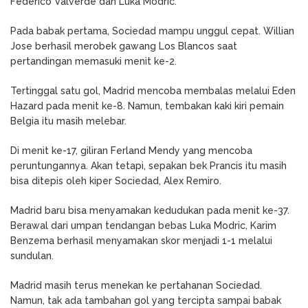
Federico Valverde dan Luka Modric.
Pada babak pertama, Sociedad mampu unggul cepat. Willian
Jose berhasil merobek gawang Los Blancos saat
pertandingan memasuki menit ke-2.
Tertinggal satu gol, Madrid mencoba membalas melalui Eden
Hazard pada menit ke-8. Namun, tembakan kaki kiri pemain
Belgia itu masih melebar.
Di menit ke-17, giliran Ferland Mendy yang mencoba
peruntungannya. Akan tetapi, sepakan bek Prancis itu masih
bisa ditepis oleh kiper Sociedad, Alex Remiro.
Madrid baru bisa menyamakan kedudukan pada menit ke-37.
Berawal dari umpan tendangan bebas Luka Modric, Karim
Benzema berhasil menyamakan skor menjadi 1-1 melalui
sundulan.
Madrid masih terus menekan ke pertahanan Sociedad.
Namun, tak ada tambahan gol yang tercipta sampai babak