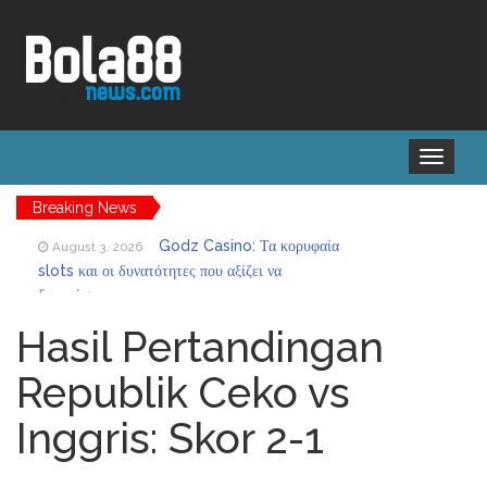
Toggle
navigation
Breaking News
Godz Casino: Τα κορυφαία
August 3, 2026
slots και οι δυνατότητες που αξίζει να
δοκιμάσετε
Πώς να ξεκινήσετε στο
August 3, 2026
BetScore Ελλάδα: Οδηγός για νέους παίκτες
Hasil Pertandingan
Republik Ceko vs
Lizaroguide iDEAL for
August 3, 2026
Dutch Players
Inggris: Skor 2-1
Lizarobonus Jacks or
August 3, 2026
Better Strategy