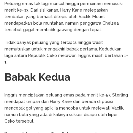
Peluang emas tak lagi muncul hingga permainan memasuki
menit ke-33. Dari sisi kanan, Harry Kane melepaskan
tembakan yang berhasil ditepis oleh Vaclik. Mount
mendapatkan bola muntahan, namun penggawa Chelsea
tersebut gagal membidik gawang dengan tepat.
Tidak banyak peluang yang tercipta hingga wasit
memutuskan untuk mengakhiri babak pertama. Kedudukan
laga antara Republik Ceko melawan Inggris masih bertahan 1-
1.
Babak Kedua
Inggris menciptakan peluang emas pada menit ke-57. Sterling
mendapat umpan dari Harry Kane dan berada di posisi
mencetak gol yang apik. Ia mencoba untuk melewati Vaclik,
namun bola yang ada di kakinya sukses disapu oleh kiper
Ceko tersebut.