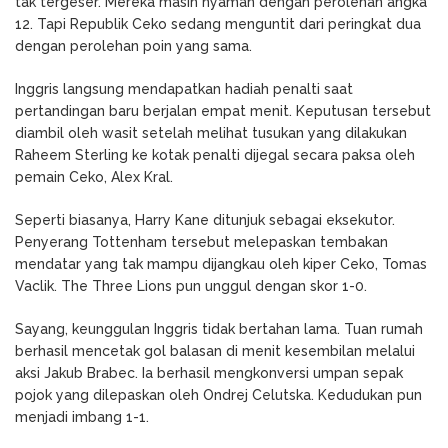
tak tergeser. Mereka masih nyaman dengan perolehan angka
12. Tapi Republik Ceko sedang menguntit dari peringkat dua
dengan perolehan poin yang sama.
Inggris langsung mendapatkan hadiah penalti saat
pertandingan baru berjalan empat menit. Keputusan tersebut
diambil oleh wasit setelah melihat tusukan yang dilakukan
Raheem Sterling ke kotak penalti dijegal secara paksa oleh
pemain Ceko, Alex Kral.
Seperti biasanya, Harry Kane ditunjuk sebagai eksekutor.
Penyerang Tottenham tersebut melepaskan tembakan
mendatar yang tak mampu dijangkau oleh kiper Ceko, Tomas
Vaclik. The Three Lions pun unggul dengan skor 1-0.
Sayang, keunggulan Inggris tidak bertahan lama. Tuan rumah
berhasil mencetak gol balasan di menit kesembilan melalui
aksi Jakub Brabec. Ia berhasil mengkonversi umpan sepak
pojok yang dilepaskan oleh Ondrej Celutska. Kedudukan pun
menjadi imbang 1-1.