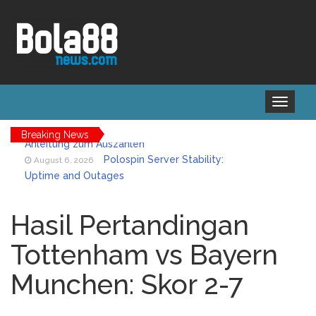
Toggle
navigation
Breaking News
Polospin Server Stability:
August 6, 2026
Uptime and Outages
Lemon Casino
August 6, 2026
Visszajelzési folyamata a rossz
Hasil Pertandingan
támogatásért
Tottenham vs Bayern
Myths and Realities in the
August 6, 2026
Gambling World What You Need to Know
Munchen: Skor 2-7
Forståelse av
August 4, 2026
økonomistyring i spillverdenen