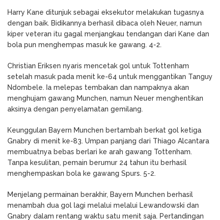
Harry Kane ditunjuk sebagai eksekutor melakukan tugasnya
dengan baik. Bidikannya berhasil dibaca oleh Neuer, namun
kiper veteran itu gagal menjangkau tendangan dari Kane dan
bola pun menghempas masuk ke gawang. 4-2.
Christian Eriksen nyaris mencetak gol untuk Tottenham
setelah masuk pada menit ke-64 untuk menggantikan Tanguy
Ndombele. Ia melepas tembakan dan nampaknya akan
menghujam gawang Munchen, namun Neuer menghentikan
aksinya dengan penyelamatan gemilang.
Keunggulan Bayern Munchen bertambah berkat gol ketiga
Gnabry di menit ke-83. Umpan panjang dari Thiago Alcantara
membuatnya bebas berlari ke arah gawang Tottenham.
Tanpa kesulitan, pemain berumur 24 tahun itu berhasil
menghempaskan bola ke gawang Spurs. 5-2.
Menjelang permainan berakhir, Bayern Munchen berhasil
menambah dua gol lagi melalui melalui Lewandowski dan
Gnabry dalam rentang waktu satu menit saja. Pertandingan