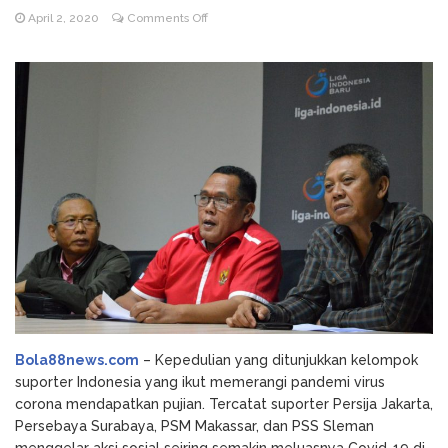
on
April 2, 2020
Comments Off
Godz Casino: Τα κορυφαία
August 3, 2026
Ikut
slots και οι δυνατότητες που αξίζει να
Perangi
δοκιμάσετε
Virus
NV Casino
August 6, 2026
Corona,
Auszahlungsleitfaden: Schritt-für-Schritt-
Aksi
Anleitung zum Auszahlen
Suporter
Indonesia
Tuai
Pujian
Bola88news.com
– Kepedulian yang ditunjukkan kelompok
suporter Indonesia yang ikut memerangi pandemi virus
corona mendapatkan pujian. Tercatat suporter Persija Jakarta,
Persebaya Surabaya, PSM Makassar, dan PSS Sleman
menggelar aksi sosial seiring semakin meluasnya Covid-19 di