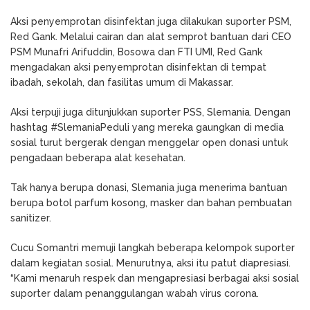
Aksi penyemprotan disinfektan juga dilakukan suporter PSM,
Red Gank. Melalui cairan dan alat semprot bantuan dari CEO
PSM Munafri Arifuddin, Bosowa dan FTI UMI, Red Gank
mengadakan aksi penyemprotan disinfektan di tempat
ibadah, sekolah, dan fasilitas umum di Makassar.
Aksi terpuji juga ditunjukkan suporter PSS, Slemania. Dengan
hashtag #SlemaniaPeduli yang mereka gaungkan di media
sosial turut bergerak dengan menggelar open donasi untuk
pengadaan beberapa alat kesehatan.
Tak hanya berupa donasi, Slemania juga menerima bantuan
berupa botol parfum kosong, masker dan bahan pembuatan
sanitizer.
Cucu Somantri memuji langkah beberapa kelompok suporter
dalam kegiatan sosial. Menurutnya, aksi itu patut diapresiasi.
“Kami menaruh respek dan mengapresiasi berbagai aksi sosial
suporter dalam penanggulangan wabah virus corona.