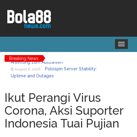
Toggle
navigation
Breaking News
Polospin Server Stability:
August 6, 2026
Uptime and Outages
Lemon Casino
August 6, 2026
Visszajelzési folyamata a rossz
Ikut Perangi Virus
támogatásért
Corona, Aksi Suporter
Myths and Realities in the
August 6, 2026
Gambling World What You Need to Know
Indonesia Tuai Pujian
Forståelse av
August 4, 2026
økonomistyring i spillverdenen