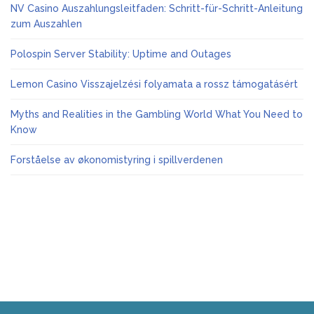
NV Casino Auszahlungsleitfaden: Schritt-für-Schritt-Anleitung
zum Auszahlen
Polospin Server Stability: Uptime and Outages
Lemon Casino Visszajelzési folyamata a rossz támogatásért
Myths and Realities in the Gambling World What You Need to
Know
Forståelse av økonomistyring i spillverdenen