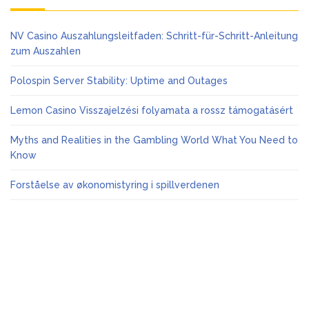
NV Casino Auszahlungsleitfaden: Schritt-für-Schritt-Anleitung
zum Auszahlen
Polospin Server Stability: Uptime and Outages
Lemon Casino Visszajelzési folyamata a rossz támogatásért
Myths and Realities in the Gambling World What You Need to
Know
Forståelse av økonomistyring i spillverdenen