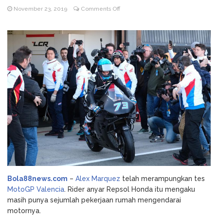
on
November 23, 2019
Comments Off
Godz Casino: Τα κορυφαία
August 3, 2026
Ini
slots και οι δυνατότητες που αξίζει να
PR
δοκιμάσετε
Alex
NV Casino
August 6, 2026
Marquez
Auszahlungsleitfaden: Schritt-für-Schritt-
Tunggangi
Anleitung zum Auszahlen
Motor
Honda
Bola88news.com
–
Alex Marquez
telah merampungkan tes
MotoGP Valencia
. Rider anyar Repsol Honda itu mengaku
masih punya sejumlah pekerjaan rumah mengendarai
motornya.