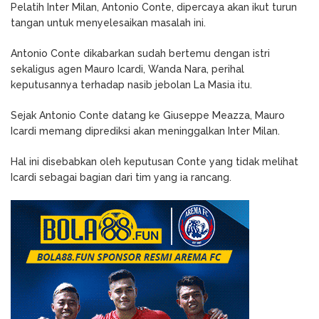
Pelatih Inter Milan, Antonio Conte, dipercaya akan ikut turun
tangan untuk menyelesaikan masalah ini.
Antonio Conte dikabarkan sudah bertemu dengan istri
sekaligus agen Mauro Icardi, Wanda Nara, perihal
keputusannya terhadap nasib jebolan La Masia itu.
Sejak Antonio Conte datang ke Giuseppe Meazza, Mauro
Icardi memang diprediksi akan meninggalkan Inter Milan.
Hal ini disebabkan oleh keputusan Conte yang tidak melihat
Icardi sebagai bagian dari tim yang ia rancang.