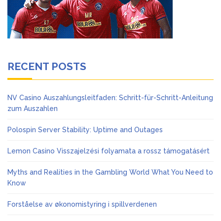
RECENT POSTS
NV Casino Auszahlungsleitfaden: Schritt-für-Schritt-Anleitung
zum Auszahlen
Polospin Server Stability: Uptime and Outages
Lemon Casino Visszajelzési folyamata a rossz támogatásért
Myths and Realities in the Gambling World What You Need to
Know
Forståelse av økonomistyring i spillverdenen