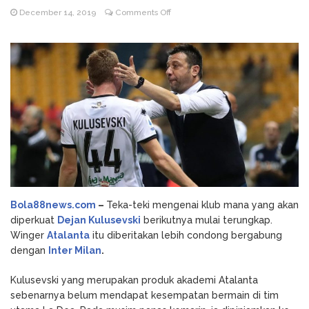
on
December 14, 2019
Comments Off
Godz Casino: Τα κορυφαία
August 3, 2026
Inter
slots και οι δυνατότητες που αξίζει να
Milan
δοκιμάσετε
Terdepan
NV Casino
August 6, 2026
untuk
Auszahlungsleitfaden: Schritt-für-Schritt-
Perburuan
Anleitung zum Auszahlen
Dejan
Kulusevski
Bola88news.com
–
Teka-teki mengenai klub mana yang akan
diperkuat
Dejan Kulusevski
berikutnya mulai terungkap.
Winger
Atalanta
itu diberitakan lebih condong bergabung
dengan
Inter Milan
.
Kulusevski yang merupakan produk akademi Atalanta
sebenarnya belum mendapat kesempatan bermain di tim