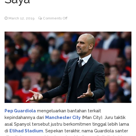
Godz Casino: Τα κορυφαία
August 3, 2026
slots και οι δυνατότητες που αξίζει να
on
March 12, 2019
Comments Off
δοκιμάσετε
Isu
NV Casino
August 6, 2026
Merapat
Auszahlungsleitfaden: Schritt-für-Schritt-
ke
Anleitung zum Auszahlen
Juve,
Guardiola;
Terkecuali
Man
City
Memecat
Saya
Pep Guardiola
mengeluarkan bantahan terkait
kepindahannya dari
Manchester City
(Man City). Juru taktik
asal Spanyol tersebut justru berkomitmen tinggal lebih lama
di
Etihad Stadium
. Sepekan terakhir, nama Guardiola santer