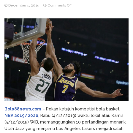
on
December 5, 2019
Comments Off
Godz Casino: Τα κορυφαία
August 3, 2026
Jadwal
slots και οι δυνατότητες που αξίζει να
Lengkap
δοκιμάσετε
Pertandingan
NV Casino
August 6, 2026
NBA,
Auszahlungsleitfaden: Schritt-für-Schritt-
Kamis
Anleitung zum Auszahlen
(5/12/2019)
Bola88news.com
– Pekan ketujuh kompetisi bola basket
NBA 2019/2020
, Rabu (4/12/2019) waktu lokal atau Kamis
(5/12/2019) WIB, memanggungkan 10 pertandingan menarik.
Utah Jazz yang menjamu Los Angeles Lakers menjadi salah