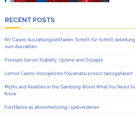
RECENT POSTS
NV Casino Auszahlungsleitfaden: Schritt-für-Schritt-Anleitung
zum Auszahlen
Polospin Server Stability: Uptime and Outages
Lemon Casino Visszajelzési folyamata a rossz támogatásért
Myths and Realities in the Gambling World What You Need to
Know
Forståelse av økonomistyring i spillverdenen