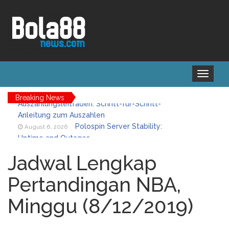
Toggle
NV Casino
August 6, 2026
navigation
Auszahlungsleitfaden: Schritt-für-Schritt-
Breaking News
Anleitung zum Auszahlen
Polospin Server Stability:
August 6, 2026
Uptime and Outages
Lemon Casino
August 6, 2026
Jadwal Lengkap
Visszajelzési folyamata a rossz
támogatásért
Pertandingan NBA,
Myths and Realities in the
August 6, 2026
Gambling World What You Need to Know
Minggu (8/12/2019)
Forståelse av
August 4, 2026
økonomistyring i spillverdenen