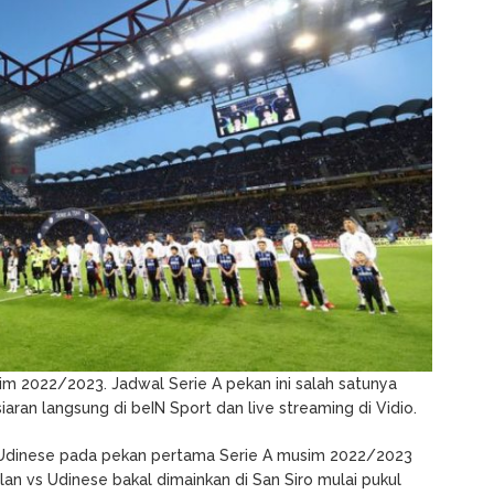
m 2022/2023. Jadwal Serie A pekan ini salah satunya
iaran langsung di beIN Sport dan live streaming di Vidio.
u Udinese pada pekan pertama Serie A musim 2022/2023
lan vs Udinese bakal dimainkan di San Siro mulai pukul