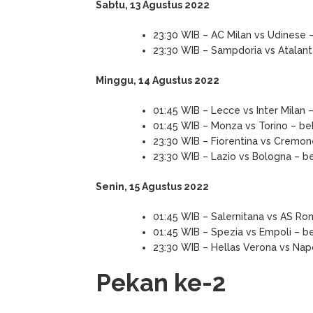
Sabtu, 13 Agustus 2022
23:30 WIB – AC Milan vs Udinese –
23:30 WIB – Sampdoria vs Atalan
Minggu, 14 Agustus 2022
01:45 WIB – Lecce vs Inter Milan 
01:45 WIB – Monza vs Torino – b
23:30 WIB – Fiorentina vs Cremo
23:30 WIB – Lazio vs Bologna – be
Senin, 15 Agustus 2022
01:45 WIB – Salernitana vs AS Ro
01:45 WIB – Spezia vs Empoli – b
23:30 WIB – Hellas Verona vs Napo
Pekan ke-2