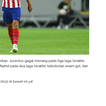
nkan. Juventus gagal menang pada tiga laga terakhir.
Madrid pada dua laga terakhir, kebobolan enam gol, dan
2023 di bawah ini ya
!