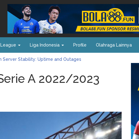
 League
Liga Indonesia
Profile
Olahraga Lainnya
n Server Stability: Uptime and Outages
asino Visszajelzési folyamata a rossz támogatásért
nd Realities in the Gambling World What You Need to Know
Serie A 2022/2023
lse av økonomistyring i spillverdenen
ino: Τα κορυφαία slots και οι δυνατότητες που αξίζει να δοκιμάσετε
no Auszahlungsleitfaden: Schritt-für-Schritt-Anleitung zum Ausza