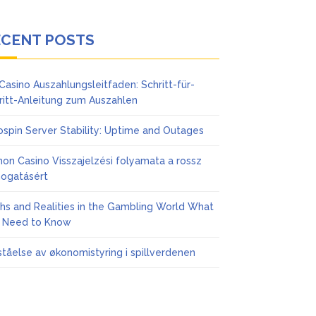
ECENT POSTS
Casino Auszahlungsleitfaden: Schritt-für-
ritt-Anleitung zum Auszahlen
ospin Server Stability: Uptime and Outages
on Casino Visszajelzési folyamata a rossz
ogatásért
hs and Realities in the Gambling World What
 Need to Know
ståelse av økonomistyring i spillverdenen