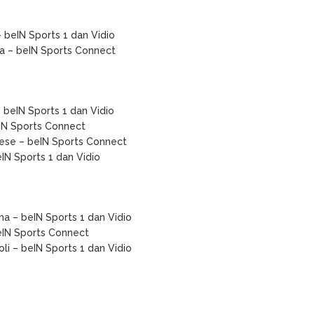
 beIN Sports 1 dan Vidio
ta – beIN Sports Connect
– beIN Sports 1 dan Vidio
eIN Sports Connect
nese – beIN Sports Connect
IN Sports 1 dan Vidio
ma – beIN Sports 1 dan Vidio
eIN Sports Connect
li – beIN Sports 1 dan Vidio