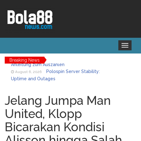
Toggle
navigation
Breaking News
Polospin Server Stability:
August 6, 2026
Uptime and Outages
Lemon Casino
August 6, 2026
Visszajelzési folyamata a rossz
Jelang Jumpa Man
támogatásért
United, Klopp
Myths and Realities in the
August 6, 2026
Gambling World What You Need to Know
Bicarakan Kondisi
Forståelse av
August 4, 2026
Alisson hingga Salah
økonomistyring i spillverdenen