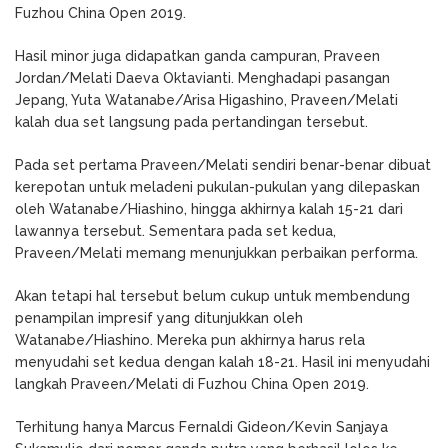
Fuzhou China Open 2019.
Hasil minor juga didapatkan ganda campuran, Praveen
Jordan/Melati Daeva Oktavianti. Menghadapi pasangan
Jepang, Yuta Watanabe/Arisa Higashino, Praveen/Melati
kalah dua set langsung pada pertandingan tersebut.
Pada set pertama Praveen/Melati sendiri benar-benar dibuat
kerepotan untuk meladeni pukulan-pukulan yang dilepaskan
oleh Watanabe/Hiashino, hingga akhirnya kalah 15-21 dari
lawannya tersebut. Sementara pada set kedua,
Praveen/Melati memang menunjukkan perbaikan performa.
Akan tetapi hal tersebut belum cukup untuk membendung
penampilan impresif yang ditunjukkan oleh
Watanabe/Hiashino. Mereka pun akhirnya harus rela
menyudahi set kedua dengan kalah 18-21. Hasil ini menyudahi
langkah Praveen/Melati di Fuzhou China Open 2019.
Terhitung hanya Marcus Fernaldi Gideon/Kevin Sanjaya