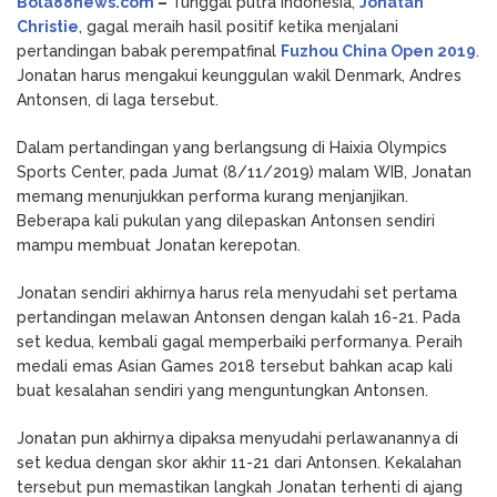
Bola88news.com
–
Tunggal putra Indonesia,
Jonatan
Christie
, gagal meraih hasil positif ketika menjalani
pertandingan babak perempatfinal
Fuzhou China Open 2019
.
Jonatan harus mengakui keunggulan wakil Denmark, Andres
Antonsen, di laga tersebut.
Dalam pertandingan yang berlangsung di Haixia Olympics
Sports Center, pada Jumat (8/11/2019) malam WIB, Jonatan
memang menunjukkan performa kurang menjanjikan.
Beberapa kali pukulan yang dilepaskan Antonsen sendiri
mampu membuat Jonatan kerepotan.
Jonatan sendiri akhirnya harus rela menyudahi set pertama
pertandingan melawan Antonsen dengan kalah 16-21. Pada
set kedua, kembali gagal memperbaiki performanya. Peraih
medali emas Asian Games 2018 tersebut bahkan acap kali
buat kesalahan sendiri yang menguntungkan Antonsen.
Jonatan pun akhirnya dipaksa menyudahi perlawanannya di
set kedua dengan skor akhir 11-21 dari Antonsen. Kekalahan
tersebut pun memastikan langkah Jonatan terhenti di ajang