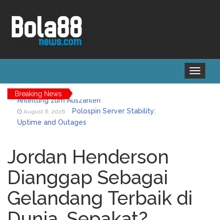
Toggle
navigation
Breaking News
Polospin Server Stability:
August 6, 2026
Uptime and Outages
Lemon Casino
August 6, 2026
Visszajelzési folyamata a rossz
Jordan Henderson
támogatásért
Dianggap Sebagai
Myths and Realities in the
August 6, 2026
Gambling World What You Need to Know
Gelandang Terbaik di
Forståelse av
August 4, 2026
Dunia, Sepakat?
økonomistyring i spillverdenen