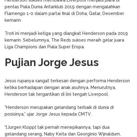
pentas Piala Dunia Antarklub 2019 dengan mengalahkan
Flamengo 1-0 dalam partai final di Doha, Qatar, Desember
kemarin.
Trofi ini menjadi ketiga yang diangkat Henderson pada 2019
kemarin. Sebelumnya, The Reds sukses meraih gelar juara
Liga Champions dan Piala Super Eropa.
Pujian Jorge Jesus
Jesus rupanya sangat terkesan dengan performa Henderson
ketika berhadapan dengan anak asuhnya. Menurutnya,
Henderson tak tergantikan di lini tengah Liverpool.
“Henderson merupakan gelandang terbaik di dunia di
posisinya,” ujar Jorge Jesus kepada CMTV.
“[Jurgen Klopp] tak pernah menepikannya, tapi dua
gelandang serang, Naby Keita dan Georginio Wijnaldum,