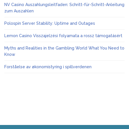
NV Casino Auszahlungsleitfaden: Schritt-für-Schritt-Anleitung
zum Auszahlen
Polospin Server Stability: Uptime and Outages
Lemon Casino Visszajelzési folyamata a rossz támogatásért
Myths and Realities in the Gambling World What You Need to
Know
Forståelse av økonomistyring i spillverdenen