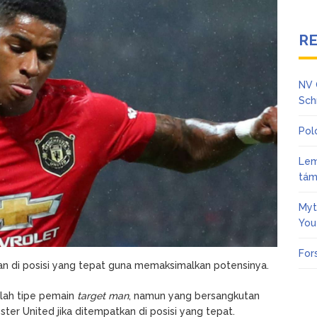
R
NV 
Sch
Pol
Lem
tám
Myt
You
For
an di posisi yang tepat guna memaksimalkan potensinya.
nlah tipe pemain
target man
, namun yang bersangkutan
ter United jika ditempatkan di posisi yang tepat.