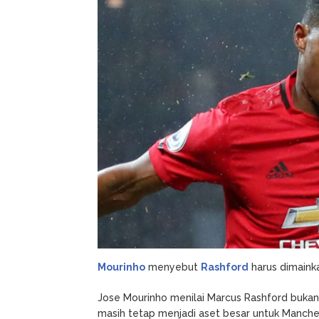
Bukan
Target
Man
Mourinho
menyebut
Rashford
harus dimaink
Jose Mourinho menilai Marcus Rashford buka
masih tetap menjadi aset besar untuk Manches