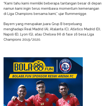
“Kami tahu kami memiliki beberapa tantangan besar di depan
namun kami ingin terus membawa momentum kemenangan
di Liga Champions bersama kami,” ujar Rummenigge.
Bayern yang merupakan juara Grup B berpeluang
menghadapi Real Madrid (A), Atalanta (C), Atletico Madrid (D),
Napoli (E), Lyon (G), atau Chelsea (H) di fase 16 besa Liga
Champions 2019/2020.