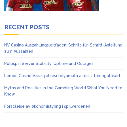
RECENT POSTS
NV Casino Auszahlungsleitfaden: Schritt-für-Schritt-Anleitung
zum Auszahlen
Polospin Server Stability: Uptime and Outages
Lemon Casino Visszajelzési folyamata a rossz támogatásért
Myths and Realities in the Gambling World What You Need to
Know
Forståelse av økonomistyring i spillverdenen