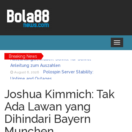
Toggle
NV Casino
August 6, 2026
navigation
Auszahlungsleitfaden: Schritt-für-Schritt-
Breaking News
Anleitung zum Auszahlen
Polospin Server Stability:
August 6, 2026
Uptime and Outages
Lemon Casino
August 6, 2026
Visszajelzési folyamata a rossz
Joshua Kimmich: Tak
támogatásért
Ada Lawan yang
Myths and Realities in the
August 6, 2026
Gambling World What You Need to Know
Dihindari Bayern
Forståelse av
August 4, 2026
Munchen
økonomistyring i spillverdenen