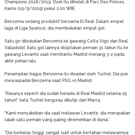
Champions 2018/2019. Duel itu dihelat di Parc Des Princes,
Kamis (19/9/2019) pukul 2.00 WIB.
Benzema sedang produktif bersama El Real. Dalam empat
laga di Liga Spanyol, dia membukukan empat gol.
Satu go dibukukan Benzema ke gawang Celta Vigo dan Real
Valladolid. Satu gol lainnya diciptakan pemain 31 tahun itu ke
gawang Levante saat membantu Madrid menang 3-2 pada
akhir pekan lalu.
Penampilan bagus Benzema itu disadari oleh Tuchel. Dia pun
mewaspadai Benzema saat PSG vs Madrid.
“Rasanya seperti dia sudah berada di Real Madrid selama 25
tahun!” kata Tuchel bergurau dikutip dari Marca.
“Kami menyaksikan dia saat melawan Levante, dia merupakan
salah satu pemain yang paling diremehkan di dunia.”
“Dia berkelas tinggi, sangat sulit untuk bertahan melawannya